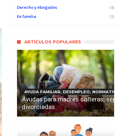
Derecho y Abogados
(4)
En familia
(3)
ARTÍCULOS POPULARES
AYUDA FAMILIAR, DESEMPLEO, NORMATIVA Y DO
Ayudas para madres solteras, separadas
divorciadas