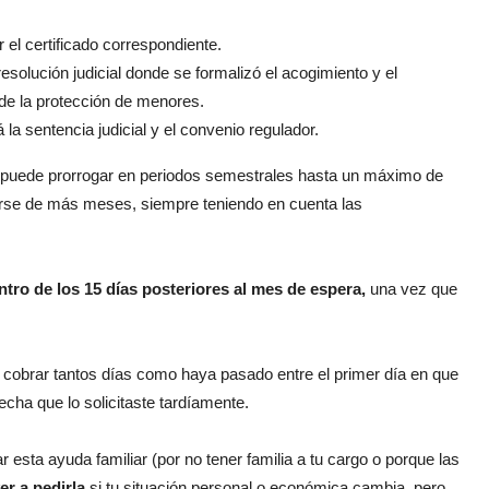
 el certificado correspondiente.
solución judicial donde se formalizó el acogimiento y el
de la protección de menores.
la sentencia judicial y el convenio regulador.
puede prorrogar en periodos semestrales hasta un máximo de
rse de más meses, siempre teniendo en cuenta las
ntro de los 15 días posteriores al mes de espera,
una vez que
de cobrar tantos días como haya pasado entre el primer día en que
echa que lo solicitaste tardíamente.
r esta ayuda familiar (por no tener familia a tu cargo o porque las
er a pedirla
si tu situación personal o económica cambia, pero