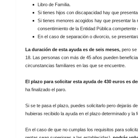
Libro de Familia.
Si tienes hijos con discapacidad hay que presentar
Si tienes menores acogidos hay que presentar la re
consentimiento de la Entidad Pública competente 
En el caso de separación o divorcio, se presentará 
La duración de esta ayuda es de seis meses,
pero se 
18. Las personas con más de 45 años pueden beneficia
circunstancias familiares en las que se encuentre.
El plazo para solicitar esta ayuda de 430 euros es de
ha finalizado el paro.
Si se te pasa el plazo, puedes solicitarlo pero dejarás 
hubieras recibido la ayuda en el plazo determinado y la f
En el caso de que no cumplas los requisitos para solicita
rentas sean superiores a las establecidas),
podrás volv